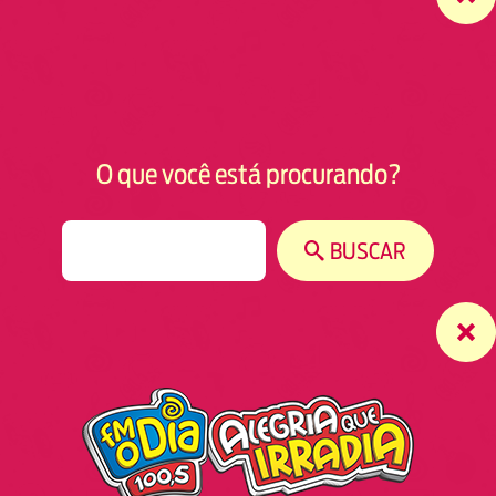
O que você está procurando?
S
BUSCAR
e
a
r
c
h