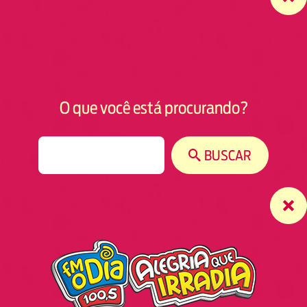
O que você está procurando?
S
BUSCAR
e
a
r
c
h