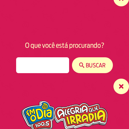
O que você está procurando?
S
BUSCAR
e
a
r
c
h