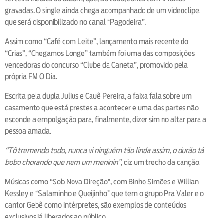
gravadas. O single ainda chega acompanhado de um videoclipe,
que será disponibilizado no canal “Pagodeira”.
Assim como “Café com Leite”, lançamento mais recente do
“Crias”, “Chegamos Longe” também foi uma das composições
vencedoras do concurso “Clube da Caneta”, promovido pela
própria FM O Dia.
Escrita pela dupla Julius e Cauê Pereira, a faixa fala sobre um
casamento que está prestes a acontecer e uma das partes não
esconde a empolgação para, finalmente, dizer sim no altar para a
pessoa amada.
“Tô tremendo todo, nunca vi ninguém tão linda assim, o durão tá
bobo chorando que nem um meninin”
, diz um trecho da canção.
Músicas como “Sob Nova Direção”, com Binho Simões e Willian
Kessley e “Salaminho e Queijinho” que tem o grupo Pra Valer e o
cantor Gebê como intérpretes, são exemplos de conteúdos
exclusivos já liberados ao público.