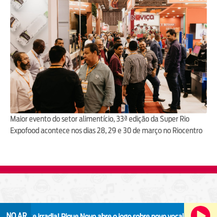
Maior evento do setor alimentício, 33ª edição da Super Rio
Expofood acontece nos dias 28, 29 e 30 de março no Riocentro
NO AR
ue irradia!
Pique Novo abre o jogo sobre novo vocalista: “Vai ter que re