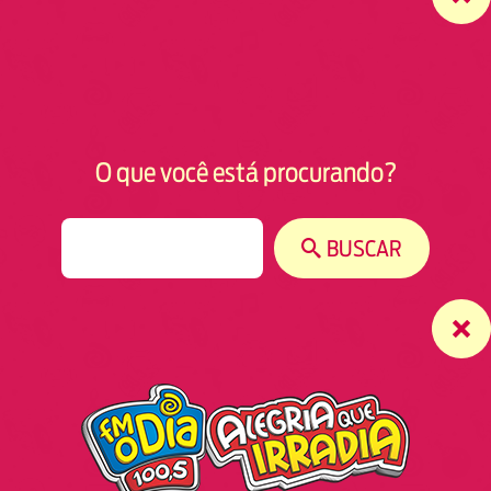
O que você está procurando?
S
BUSCAR
e
a
r
c
h