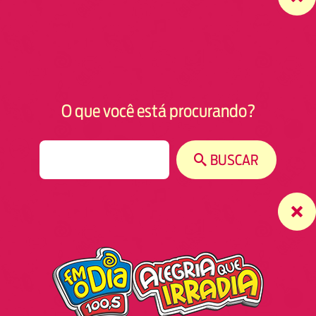
O que você está procurando?
S
BUSCAR
e
a
r
c
h