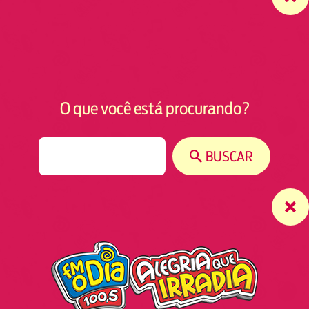
O que você está procurando?
S
BUSCAR
e
a
r
c
h