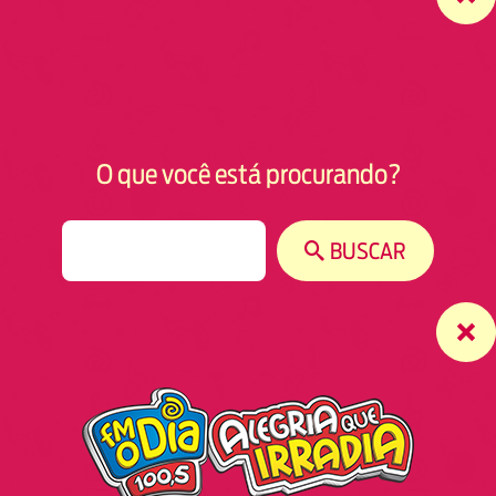
O que você está procurando?
S
BUSCAR
e
a
r
c
h