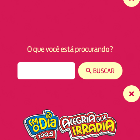
O que você está procurando?
S
BUSCAR
e
a
r
c
h