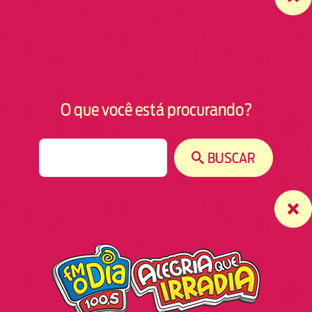
O que você está procurando?
S
BUSCAR
e
a
r
c
h